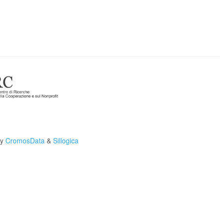
by
CromosData
&
Sillogica